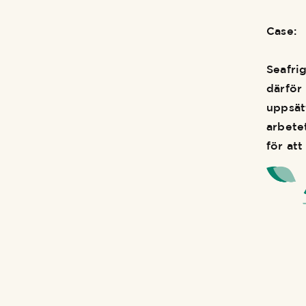
Case:
Seafri
därför
uppsät
arbete
för at