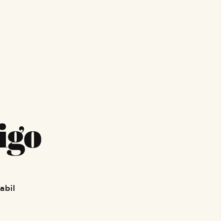
igo
abil