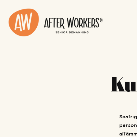
Ku
Seafri
person
affärs